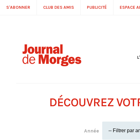
S'ABONNER
CLUB DES AMIS
PUBLICITÉ
ESPACE 
L
S
R
P
É
T
DÉCOUVREZ VOT
C
P
Année