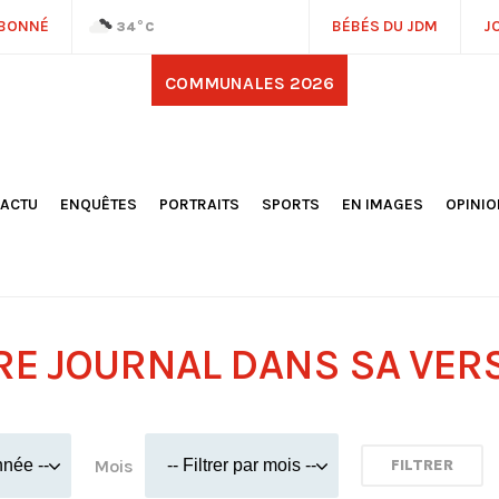
ABONNÉ
BÉBÉS DU JDM
J
34
°C
COMMUNALES 2026
'ACTU
ENQUÊTES
PORTRAITS
SPORTS
EN IMAGES
OPINI
OCIÉTÉ
FOOTBALL
DÉCOUVERTE DE NOS
DESSI
EPORTAGES
OMNISPORTS
VILLES ET VILLAGES
ÉDITOS
OLITIQUE
RÉSULTATS / CLASSEMENTS
GALERIES PHOTOS
LA CHR
LECTIONS 2026
PARIS 2024
VIDÉOS
DUBAT
ERROIR
POINTS
RE JOURNAL DANS SA VER
ULTURE
LANÈTE
Mois
FILTRER