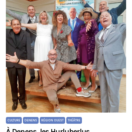
CULTURE
DENENS
RÉGION OUEST
THÉÂTRE
À Denens, les Hurluberlus