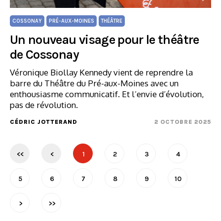
COSSONAY
PRÉ-AUX-MOINES
THÉÂTRE
Un nouveau visage pour le théâtre
de Cossonay
Véronique Biollay Kennedy vient de reprendre la
barre du Théâtre du Pré-aux-Moines avec un
enthousiasme communicatif. Et l’envie d’évolution,
pas de révolution.
CÉDRIC JOTTERAND
2 OCTOBRE 2025
<<
<
1
2
3
4
5
6
7
8
9
10
>
>>