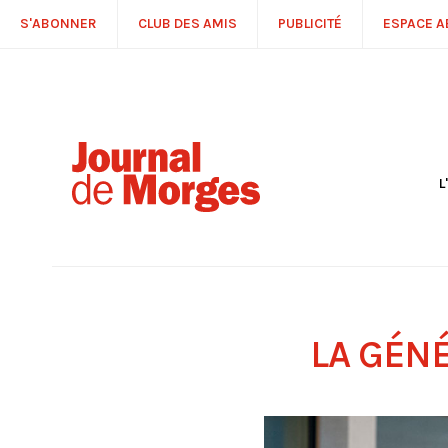
S'ABONNER
CLUB DES AMIS
PUBLICITÉ
ESPACE 
L
S
R
P
É
T
C
P
LA GÉNÉ