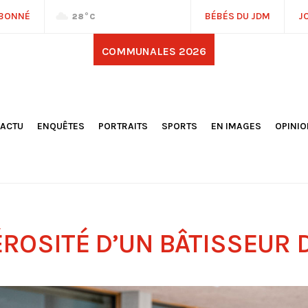
ABONNÉ
BÉBÉS DU JDM
J
28
°C
COMMUNALES 2026
'ACTU
ENQUÊTES
PORTRAITS
SPORTS
EN IMAGES
OPINI
OCIÉTÉ
FOOTBALL
DÉCOUVERTE DE NOS
DESSI
EPORTAGES
OMNISPORTS
VILLES ET VILLAGES
ÉDITOS
OLITIQUE
RÉSULTATS / CLASSEMENTS
GALERIES PHOTOS
LA CHR
LECTIONS 2026
PARIS 2024
VIDÉOS
DUBAT
ERROIR
POINTS
ULTURE
LANÈTE
ROSITÉ D’UN BÂTISSEUR 