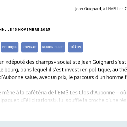
Jean Guignard, à l’EMS Les 
NN
, LE 13 NOVEMBRE 2025
POLITIQUE
PORTRAIT
RÉGION OUEST
THÉÂTRE
en «député des champs» socialiste Jean Guignard s’est
 le bourg, dans lequel il s’est investi en politique, au t
e d’Aubonne salue, avec un prix, le parcours d’un homme 
 mène à la cafétéria de l’EMS Les Clos d’Aubonne – où il 
lpaguer: «Félicitations!», lui souffle la proche d’une ré