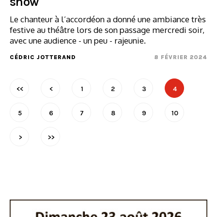
show
Le chanteur à l’accordéon a donné une ambiance très
festive au théâtre lors de son passage mercredi soir,
avec une audience - un peu - rajeunie.
CÉDRIC JOTTERAND
8 FÉVRIER 2024
<<
<
1
2
3
4
5
6
7
8
9
10
>
>>