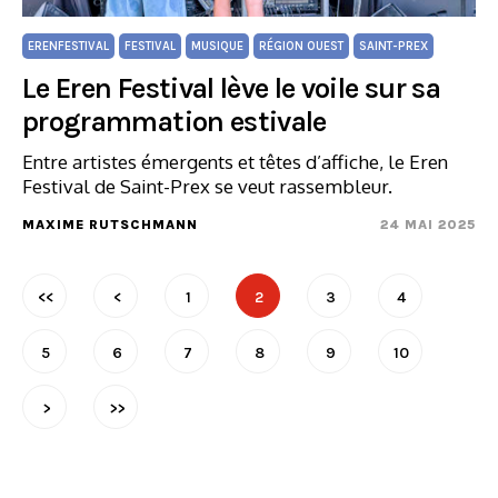
ERENFESTIVAL
FESTIVAL
MUSIQUE
RÉGION OUEST
SAINT-PREX
Le Eren Festival lève le voile sur sa
programmation estivale
Entre artistes émergents et têtes d’affiche, le Eren
Festival de Saint-Prex se veut rassembleur.
MAXIME RUTSCHMANN
24 MAI 2025
<<
<
1
2
3
4
5
6
7
8
9
10
>
>>