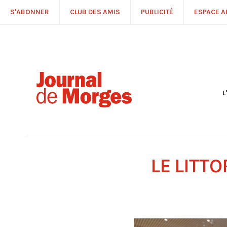
S'ABONNER
CLUB DES AMIS
PUBLICITÉ
ESPACE 
L
S
R
P
É
T
LE LITT
C
P