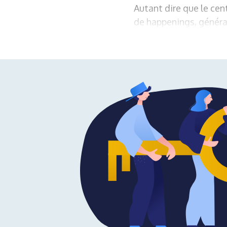
Autant dire que le ce
de happenings, généra