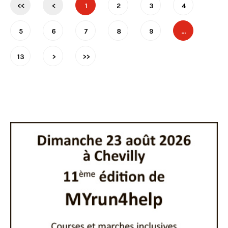
<<
<
1
2
3
4
5
6
7
8
9
…
13
>
>>