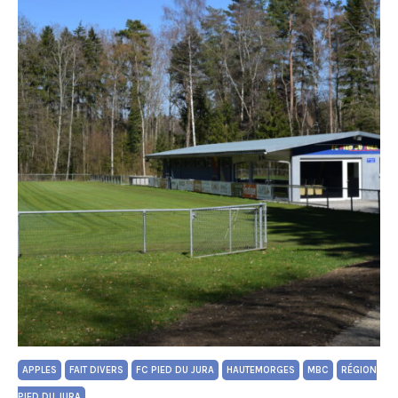
APPLES
FAIT DIVERS
FC PIED DU JURA
HAUTEMORGES
MBC
RÉGION
PIED DU JURA