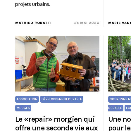
projets urbains.
MATHIEU ROBATTI
25 MAI 2026
MARIE VAN
ASSOCIATION
DÉVELOPPEMENT DURABLE
COURONNE M
MORGES
DURABLE
EC
Le «repair» morgien qui
Une no
offre une seconde vie aux
pour le