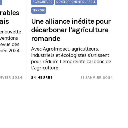
E
AGRICULTURE
DÉVELOPPEMENT DURABLE
rables
TERROIR
ais
Une alliance inédite pour
décarboner l’agriculture
enouvelle
romande
bventions
revue des
Avec AgroImpact, agriculteurs,
nnée 2024.
industriels et écologistes s’unissent
pour réduire l’empreinte carbone de
l’agriculture.
ANVIER 2024
24 HEURES
11 JANVIER 2024