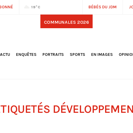
ABONNÉ
BÉBÉS DU JDM
J
19
°C
COMMUNALES 2026
'ACTU
ENQUÊTES
PORTRAITS
SPORTS
EN IMAGES
OPINI
OCIÉTÉ
FOOTBALL
DÉCOUVERTE DE NOS
DESSI
EPORTAGES
OMNISPORTS
VILLES ET VILLAGES
ÉDITOS
OLITIQUE
RÉSULTATS / CLASSEMENTS
GALERIES PHOTOS
LA CHR
LECTIONS 2026
PARIS 2024
VIDÉOS
DUBAT
ERROIR
POINTS
ULTURE
LANÈTE
ÉTIQUETÉS
DÉVELOPPEMEN