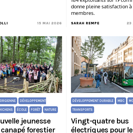
donne pleine satisfaction à
membres.
OLLI
15 MAI 2026
SARAH REMPE
23
ORGIENNE
DÉVELOPPEMENT
DÉVELOPPEMENT DURABLE
MBC
M
HICHENS
ÉCOLE
FORÊT
NATURE
TRANSPORTS
uvelle jeunesse
Vingt-quatre bus
 canapé forestier
électriques pour l