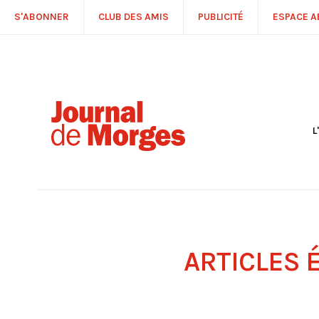
S'ABONNER
CLUB DES AMIS
PUBLICITÉ
ESPACE 
L
S
R
P
É
T
C
P
ARTICLES 