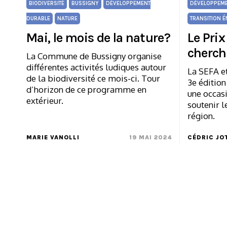
BIODIVERSITÉ
BUSSIGNY
DÉVELOPPEMENT
DÉVELOPPEME
DURABLE
NATURE
TRANSITION É
Mai, le mois de la nature?
Le Prix
cherch
La Commune de Bussigny organise
différentes activités ludiques autour
La SEFA et
de la biodiversité ce mois-ci. Tour
3e édition
d’horizon de ce programme en
une occasi
extérieur.
soutenir l
région.
MARIE VANOLLI
19 MAI 2024
CÉDRIC JO