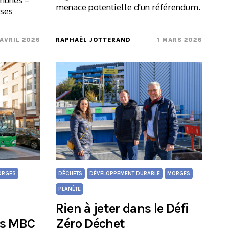
menace potentielle d'un référendum.
 ses
 AVRIL 2026
RAPHAËL JOTTERAND
1 MARS 2026
ORGES
DÉCHETS
DÉVELOPPEMENT DURABLE
MORGES
PLANÈTE
Rien à jeter dans le Défi
es MBC
Zéro Déchet