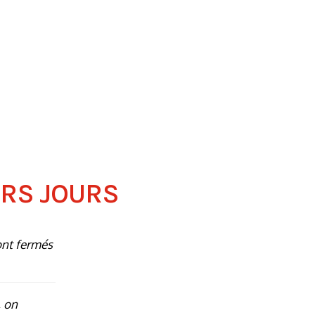
ERS JOURS
ont fermés
 on