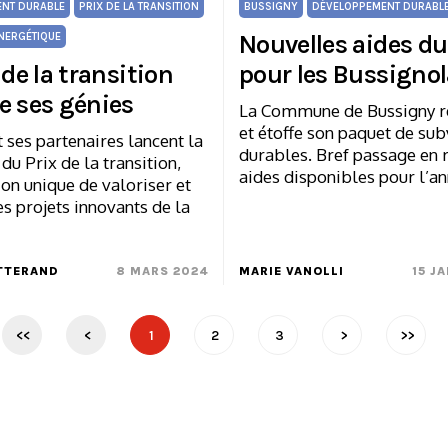
NT DURABLE
PRIX DE LA TRANSITION
BUSSIGNY
DÉVELOPPEMENT DURABL
Nouvelles aides du
NERGÉTIQUE
 de la transition
pour les Bussignol
e ses génies
La Commune de Bussigny r
et étoffe son paquet de su
 ses partenaires lancent la
durables. Bref passage en 
 du Prix de la transition,
aides disponibles pour l’a
on unique de valoriser et
es projets innovants de la
TTERAND
8 MARS 2024
MARIE VANOLLI
15 J
<<
<
1
2
3
>
>>