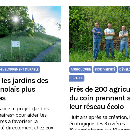
DÉVELOPPEMENT DURABLE
AGRICULTURE
BIODIVERSITÉ
DÉVEL
les jardins des
DURABLE
nolais plus
Près de 200 agricu
es
du coin prennent 
leur réseau écolo
ance le projet «Jardins
aires» pour aider les
Huit ans après sa création,
res à favoriser la
écologique des 3 rivières – 
té directement chez eux.
184 exploitants sur 19 co