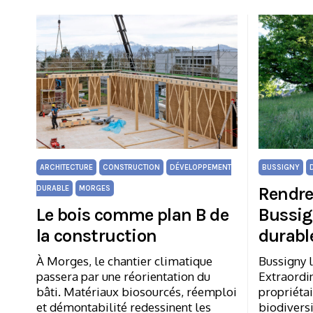
ARCHITECTURE
CONSTRUCTION
DÉVELOPPEMENT
BUSSIGNY
Rendre 
DURABLE
MORGES
Le bois comme plan B de
Bussig
la construction
durabl
À Morges, le chantier climatique
Bussigny l
passera par une réorientation du
Extraordin
bâti. Matériaux biosourcés, réemploi
propriétai
et démontabilité redessinent les
biodiversi