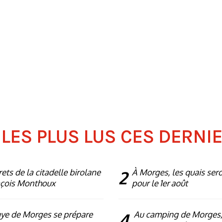
 LES PLUS LUS CES DERNI
rets de la citadelle birolane
2
À Morges, les quais ser
nçois Monthoux
pour le 1er août
ye de Morges se prépare
4
Au camping de Morges,