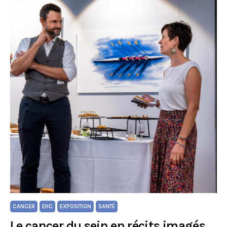
CANCER
EHC
EXPOSITION
SANTÉ
Le cancer du sein en récits imagés