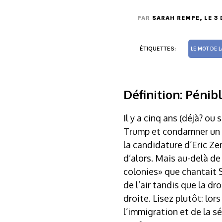
PAR
SARAH REMPE
, LE 
ÉTIQUETTES:
LE MOT DE L
Définition: Pénib
Il y a cinq ans (déjà? o
Trump et condamner un p
la candidature d’Eric Ze
d’alors. Mais au-delà d
colonies» que chantait S
de l’air tandis que la d
droite. Lisez plutôt: lo
l’immigration et de la s