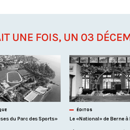
AIT UNE FOIS, UN 03 DÉCEM
QUE
ÉDITOS
ses du Parc des Sports»
Le «National» de Berne à 