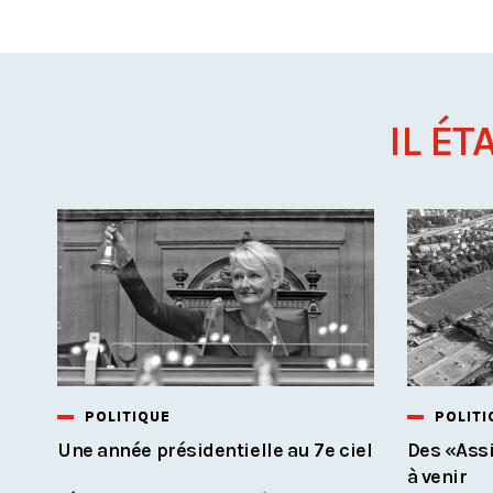
IL ÉT
POLITIQUE
POLITI
Une année présidentielle au 7e ciel
Des «Assi
à venir