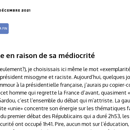
3 DÉCEMBRE 2021
A FIN
le en raison de sa médiocrité
u seulement?), je choisissais ici même le mot «exemplari
résident misogyne et raciste. Aujourd’hui, quelques jo
mmour à la présidentielle française, j’aurais pu copier-
e cet homme qui regrette la France d’avant, quasiment 
ardou, c’est l’ensemble du débat qui m’attriste. La gau
roite «unie» concentre son énergie sur les thématiques 
rs du premier débat des Républicains qui a duré 2h53, l
écurité ont occupé 1h41. Pire, aucun mot sur l’éducation,