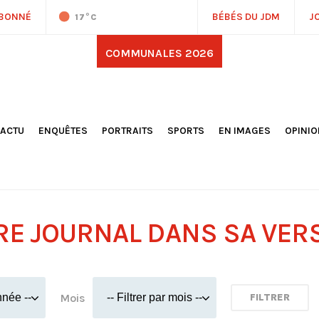
ABONNÉ
BÉBÉS DU JDM
J
17
°C
COMMUNALES 2026
'ACTU
ENQUÊTES
PORTRAITS
SPORTS
EN IMAGES
OPINI
OCIÉTÉ
FOOTBALL
DÉCOUVERTE DE NOS
DESSI
EPORTAGES
OMNISPORTS
VILLES ET VILLAGES
ÉDITOS
OLITIQUE
RÉSULTATS / CLASSEMENTS
GALERIES PHOTOS
LA CHR
LECTIONS 2026
PARIS 2024
VIDÉOS
DUBAT
ERROIR
POINTS
RE JOURNAL DANS SA VER
ULTURE
LANÈTE
Mois
FILTRER