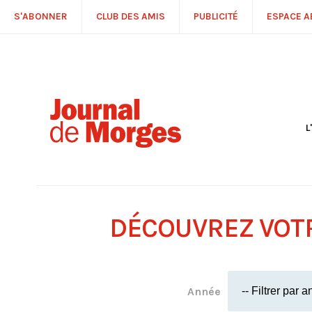
S'ABONNER
CLUB DES AMIS
PUBLICITÉ
ESPACE 
L
S
R
P
É
T
DÉCOUVREZ VOT
C
P
Année