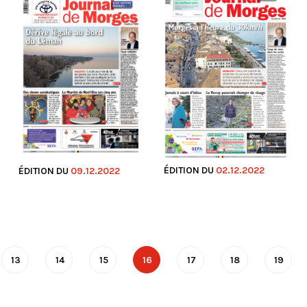
ÉDITION DU
02.12.2022
ÉDITION DU
09.12.2022
13
14
15
16
17
18
19