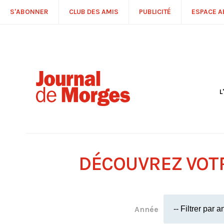
S'ABONNER
CLUB DES AMIS
PUBLICITÉ
ESPACE 
L
S
R
P
É
T
DÉCOUVREZ VOT
C
P
Année