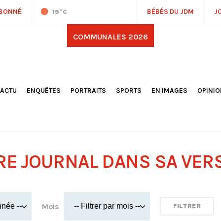
ABONNÉ
BÉBÉS DU JDM
J
19
°C
COMMUNALES 2026
'ACTU
ENQUÊTES
PORTRAITS
SPORTS
EN IMAGES
OPINI
OCIÉTÉ
FOOTBALL
DÉCOUVERTE DE NOS
DESSI
EPORTAGES
OMNISPORTS
VILLES ET VILLAGES
ÉDITOS
OLITIQUE
RÉSULTATS / CLASSEMENTS
GALERIES PHOTOS
LA CHR
LECTIONS 2026
PARIS 2024
VIDÉOS
DUBAT
ERROIR
POINTS
RE JOURNAL DANS SA VER
ULTURE
LANÈTE
Mois
FILTRER