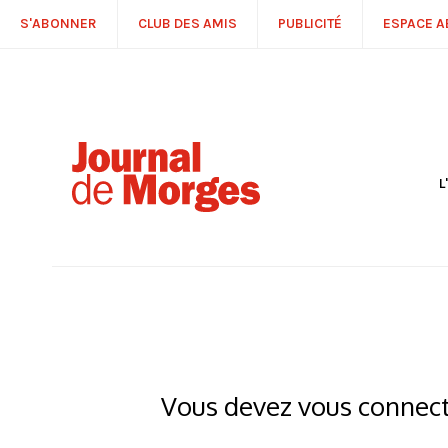
S'ABONNER
CLUB DES AMIS
PUBLICITÉ
ESPACE 
L
S
R
P
É
T
C
P
Vous devez vous connecte