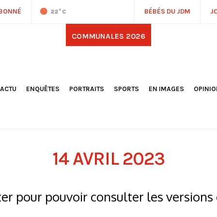
ABONNÉ
BÉBÉS DU JDM
J
22
°C
COMMUNALES 2026
'ACTU
ENQUÊTES
PORTRAITS
SPORTS
EN IMAGES
OPINI
OCIÉTÉ
FOOTBALL
DÉCOUVERTE DE NOS
DESSI
EPORTAGES
OMNISPORTS
VILLES ET VILLAGES
ÉDITOS
OLITIQUE
RÉSULTATS / CLASSEMENTS
GALERIES PHOTOS
LA CHR
LECTIONS 2026
PARIS 2024
VIDÉOS
DUBAT
ERROIR
POINTS
14 AVRIL 2023
ULTURE
LANÈTE
r pour pouvoir consulter les versions 