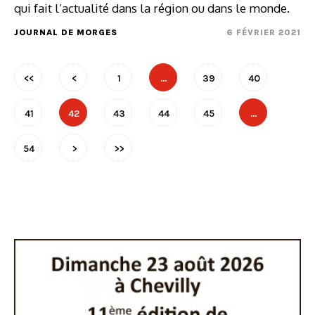
qui fait l’actualité dans la région ou dans le monde.
JOURNAL DE MORGES
6 FÉVRIER 2021
<<
<
1
…
39
40
41
42
43
44
45
…
54
>
>>