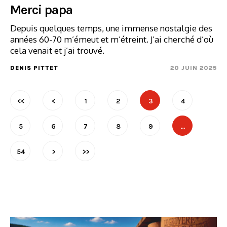
Merci papa
Depuis quelques temps, une immense nostalgie des
années 60-70 m’émeut et m’étreint. J’ai cherché d’où
cela venait et j’ai trouvé.
DENIS PITTET
20 JUIN 2025
<<
<
1
2
3
4
5
6
7
8
9
…
54
>
>>