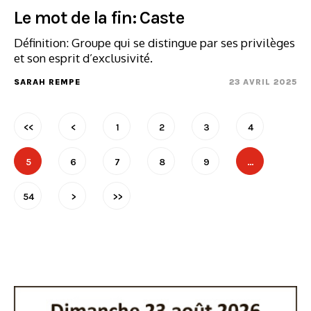
Le mot de la fin: Caste
Définition: Groupe qui se distingue par ses privilèges
et son esprit d’exclusivité.
SARAH REMPE
23 AVRIL 2025
<<
<
1
2
3
4
5
6
7
8
9
…
54
>
>>