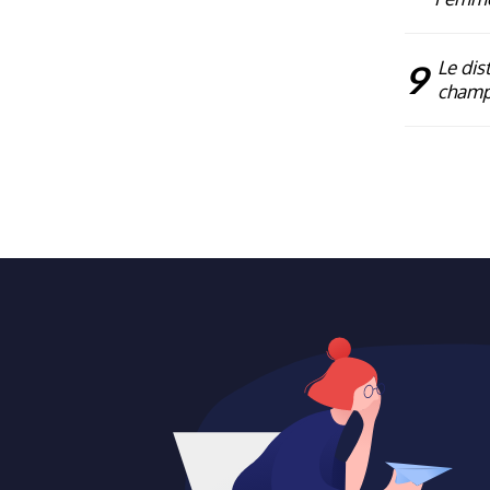
9
Le dist
champ