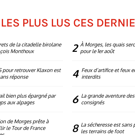
 LES PLUS LUS CES DERNI
rets de la citadelle birolane
2
À Morges, les quais ser
nçois Monthoux
pour le 1er août
 pour retrouver Klaxon est
4
Feux d’artifice et feux e
sans réponse
interdits
ail bien plus épargné par
6
La grande aventure des
ups aux alpages
consignés
ion de Morges prête à
8
La sécheresse est sans p
lir le Tour de France
les terrains de foot
es