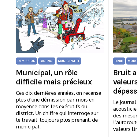
DÉMISSION
DISTRICT
MUNICIPALITÉ
BRUIT
MORG
Municipal, un rôle
Bruit a
difficile mais précieux
valeurs
dépass
Ces dix dernières années, on recense
plus d’une démission par mois en
Le Journal
moyenne dans les exécutifs du
acousticie
district. Un chiffre qui interroge sur
des mesur
le travail, toujours plus prenant, de
l’autorout
municipal.
valeurs li