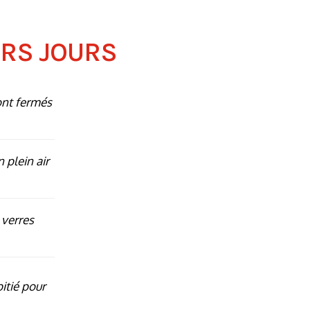
ERS JOURS
ont fermés
n plein air
 verres
itié pour