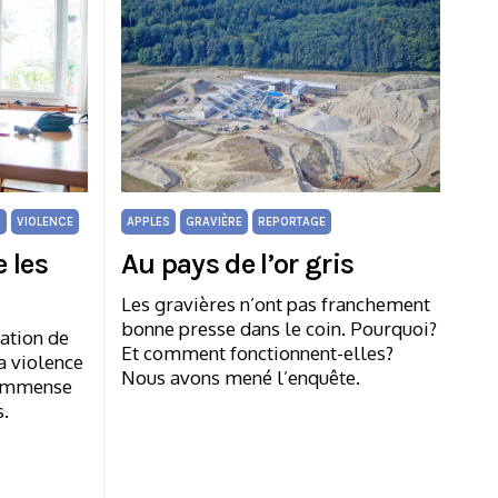
N
VIOLENCE
APPLES
GRAVIÈRE
REPORTAGE
 les
Au pays de l’or gris
Les gravières n’ont pas franchement
bonne presse dans le coin. Pourquoi?
uation de
Et comment fonctionnent-elles?
a violence
Nous avons mené l’enquête.
n immense
s.