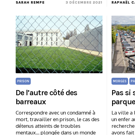
SARAH REMPE
3 DÉCEMBRE 2021
RAPHAËL 
PRISON
MORGES
PA
De l’autre côté des
Pas si 
barreaux
parque
Correspondre avec un condamné à
La ville a
mort, travailler en prison, le cas des
un enfer a
détenus atteints de troubles
recherche
mentaux... plongée dans un monde
avons fait