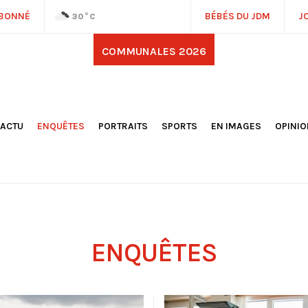
ABONNÉ
BÉBÉS DU JDM
J
30
°C
COMMUNALES 2026
'ACTU
ENQUÊTES
PORTRAITS
SPORTS
EN IMAGES
OPINI
OCIÉTÉ
FOOTBALL
DÉCOUVERTE DE NOS
DESSI
EPORTAGES
OMNISPORTS
VILLES ET VILLAGES
ÉDITOS
OLITIQUE
RÉSULTATS / CLASSEMENTS
GALERIES PHOTOS
LA CHR
LECTIONS 2026
PARIS 2024
VIDÉOS
DUBAT
ERROIR
POINTS
ULTURE
LANÈTE
ENQUÊTES