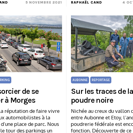
CAND
5 NOVEMBRE 2021
RAPHAËL CAND
4 OC
RKING
AUBONNE
REPORTAGE
sorcier de se
Sur les traces de l
r à Morges
poudre noire
 la réputation de faire vivre
Nichée au creux du vallon 
ux automobilistes à la
entre Aubonne et Etoy, l’an
 d’une place de parc. Nous
poudrerie fédérale est enc
 le tour des parkings un
fonction. Découverte de ce 