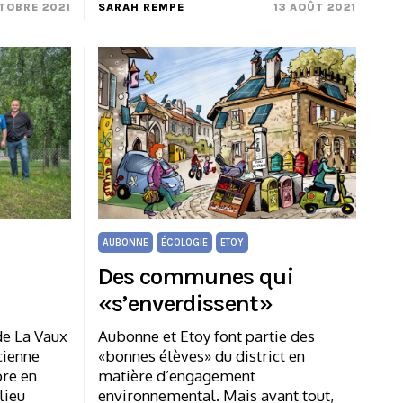
TOBRE 2021
SARAH REMPE
13 AOÛT 2021
AUBONNE
ÉCOLOGIE
ETOY
a
Des communes qui
«s’enverdissent»
de La Vaux
Aubonne et Etoy font partie des
cienne
«bonnes élèves» du district en
ore en
matière d’engagement
lieu
environnemental. Mais avant tout,