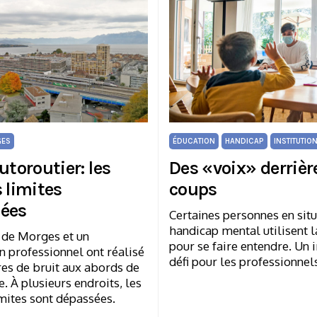
ES
ÉDUCATION
HANDICAP
INSTITUTIO
utoroutier: les
Des «voix» derrière
 limites
coups
ées
Certaines personnes en sit
handicap mental utilisent l
 de Morges et un
pour se faire entendre. U
n professionnel ont réalisé
défi pour les professionnel
es de bruit aux abords de
e. À plusieurs endroits, les
mites sont dépassées.