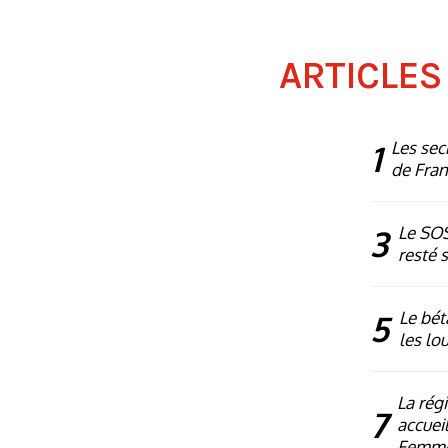
ARTICLES
1
Les sec
de Fra
3
Le SOS
resté 
5
Le bét
les lo
La rég
7
accueil
Femm