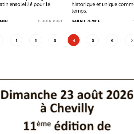
tin ensoleillé pour le
historique et unique comm
temps.
CAND
11 JUIN 2021
SARAH REMPE
1
2
3
4
5
6
>