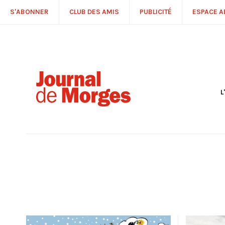
S'ABONNER
CLUB DES AMIS
PUBLICITÉ
ESPACE 
L
S
R
P
É
T
C
P