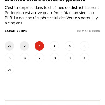
C’est la surprise dans le chef-lieu du district: Laurent
Pellegrino est arrivé quatrième, ôtant un siège au
PLR. La gauche récupère celui des Vert·e·s perdu il y
a cinq ans.
SARAH REMPE
29 MARS 2026
<<
<
1
2
3
4
5
6
7
8
9
>
>>