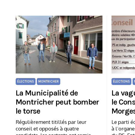
ÉLECTIONS
MONTRICHER
ÉLECTIONS
La Municipalité de
La vagu
Montricher peut bomber
le Con
le torse
Morge
Régulièrement titillés par leur
Le parti é
conseil et opposés à quatre
à l’organe