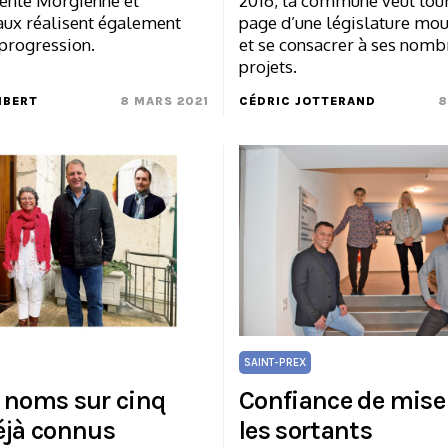
tente Morgienne et
2016, la commune veut tour
aux réalisent également
page d’une législature m
 progression.
et se consacrer à ses nomb
projets.
MBERT
8 MARS 2021
CÉDRIC JOTTERAND
8
SAINT-PREX
 noms sur cinq
Confiance de mise
éjà connus
les sortants