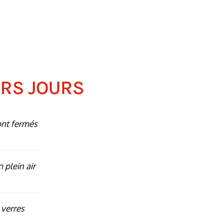
ERS JOURS
ont fermés
n plein air
 verres