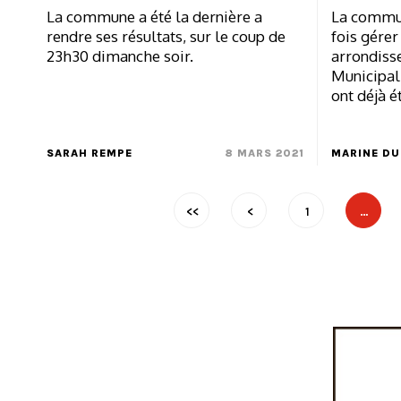
La commune a été la dernière a
La commun
rendre ses résultats, sur le coup de
fois gére
23h30 dimanche soir.
arrondiss
Municipali
ont déjà é
SARAH REMPE
8 MARS 2021
MARINE DU
<<
<
1
…