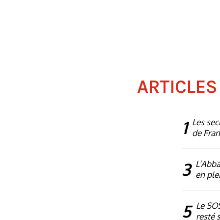
ARTICLES
1
Les sec
de Fra
3
L’Abba
en plei
5
Le SOS
resté 