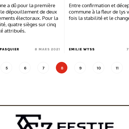
e a dû pour la première
Entre confirmation et décep
r le dépouillement de deux
commune à la fleur de lys v
ements électoraux. Pour la
fois la stabilité et le chan
té, quatre sièges sur cinq
té attribués.
PASQUIER
8 MARS 2021
EMILIE WYSS
7
5
6
7
8
9
10
11