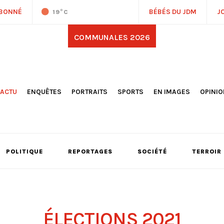
ABONNÉ
BÉBÉS DU JDM
J
19
°C
COMMUNALES 2026
'ACTU
ENQUÊTES
PORTRAITS
SPORTS
EN IMAGES
OPINI
OCIÉTÉ
FOOTBALL
DÉCOUVERTE DE NOS
DESSI
EPORTAGES
OMNISPORTS
VILLES ET VILLAGES
ÉDITOS
OLITIQUE
RÉSULTATS / CLASSEMENTS
GALERIES PHOTOS
LA CHR
LECTIONS 2026
PARIS 2024
VIDÉOS
DUBAT
ERROIR
POINTS
POLITIQUE
REPORTAGES
SOCIÉTÉ
TERROIR
ULTURE
LANÈTE
ÉLECTIONS 2021