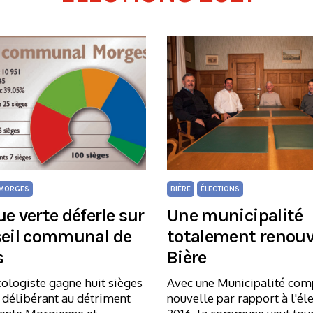
MORGES
BIÈRE
ÉLECTIONS
e verte déferle sur
Une municipalité
seil communal de
totalement renouv
s
Bière
cologiste gagne huit sièges
Avec une Municipalité co
 délibérant au détriment
nouvelle par rapport à l'él