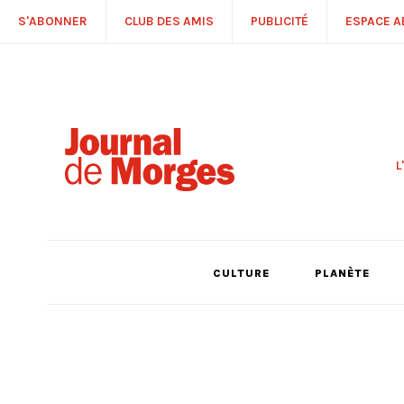
S'ABONNER
CLUB DES AMIS
PUBLICITÉ
ESPACE 
L
S
R
P
É
T
CULTURE
PLANÈTE
C
P