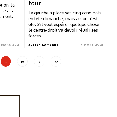
tour
tion, la
ise à la
La gauche a placé ses cinq candidats
gement.
en tête dimanche, mais aucun n'est
élu. S'il veut espérer quelque chose,
le centre-droit va devoir réunir ses
forces.
 MARS 2021
JULIEN LAMBERT
7 MARS 2021
…
16
>
>>