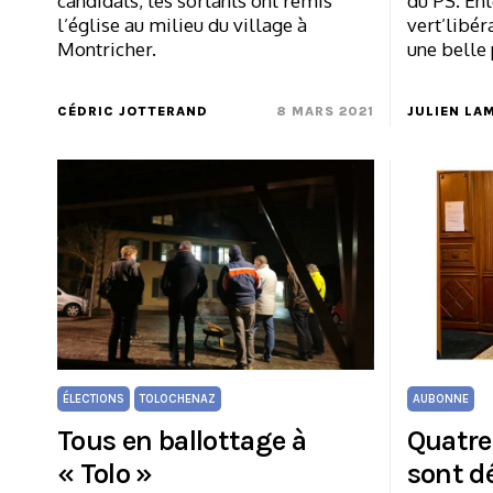
candidats, les sortants ont remis
du PS. En
l’église au milieu du village à
vert’libér
Montricher.
une belle
CÉDRIC JOTTERAND
8 MARS 2021
JULIEN LA
ÉLECTIONS
TOLOCHENAZ
AUBONNE
Tous en ballottage à
Quatre
« Tolo »
sont d