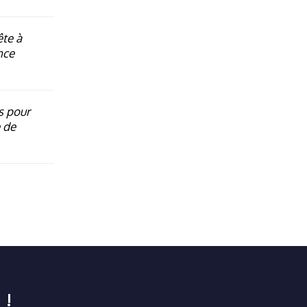
ête à
nce
s pour
 de
 !