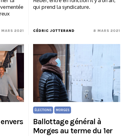
ner la
Reber, entré en fonction il y a un an,
ouvementée
qui prend la syndicature.
reux
 MARS 2021
CÉDRIC JOTTERAND
8 MARS 2021
ÉLECTIONS
MORGES
 envers
Ballottage général à
Morges au terme du 1er