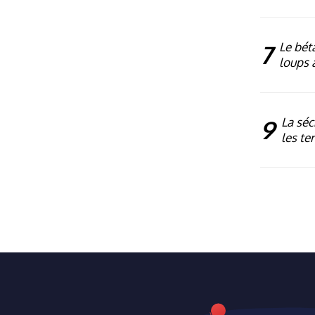
7
Le bét
loups 
9
La séc
les te