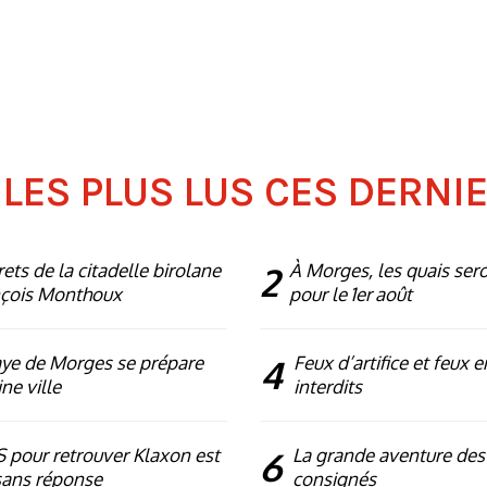
 LES PLUS LUS CES DERNI
rets de la citadelle birolane
2
À Morges, les quais ser
nçois Monthoux
pour le 1er août
ye de Morges se prépare
4
Feux d’artifice et feux e
ne ville
interdits
 pour retrouver Klaxon est
6
La grande aventure des
sans réponse
consignés