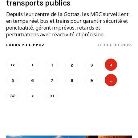
transports publics
Depuis leur centre de la Gottaz, les MBC surveillent
en temps réel bus et trains pour garantir sécurité et
ponctualité, gérant imprévus, retards et
perturbations avec réactivité et précision.
LUCAS PHILIPPOZ
17 JUILLET 2025
<<
<
1
2
3
4
5
6
7
8
9
…
32
>
>>