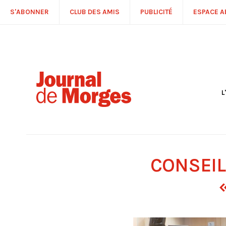
S'ABONNER
CLUB DES AMIS
PUBLICITÉ
ESPACE 
L
S
R
P
É
T
CONSEIL
C
P