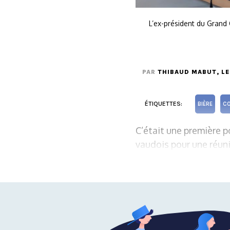
L’ex-président du Grand
PAR
THIBAUD MABUT
, L
ÉTIQUETTES:
BIÈRE
CO
C’était une première 
vaudois pour une réun