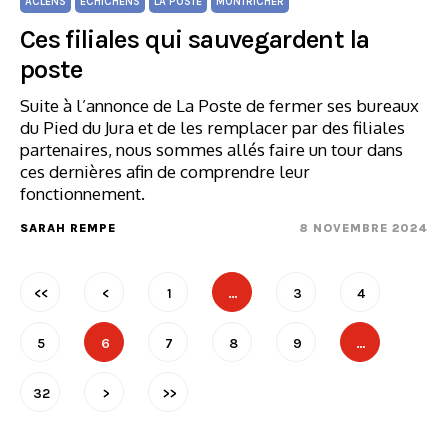
ACLENS
ECHICHENS
LA POSTE
MONTRICHER
Ces filiales qui sauvegardent la
poste
Suite à l’annonce de La Poste de fermer ses bureaux
du Pied du Jura et de les remplacer par des filiales
partenaires, nous sommes allés faire un tour dans
ces dernières afin de comprendre leur
fonctionnement.
SARAH REMPE
8 NOVEMBRE 2024
<<
<
1
…
3
4
5
6
7
8
9
…
32
>
>>