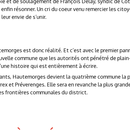
oie et de soulagement de François Delay, syndic de Cot
enfin résonner. Un cri du coeur venu remercier les citoy
eur envie de s’unir.
temorges est donc réalité. Et c’est avec le premier pan
velle commune que les autorités ont pénétré de plain-
’une histoire qui est entièrement à écrire.
ants, Hautemorges devient la quatrième commune la pl
rex et Préverenges. Elle sera en revanche la plus gran
les frontières communales du district.