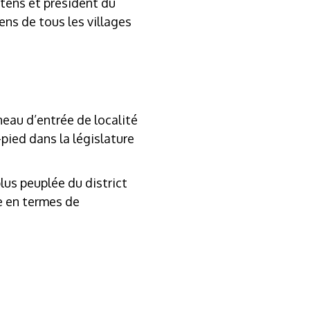
tens et président du
ens de tous les villages
neau d’entrée de localité
pied dans la législature
us peuplée du district
de en termes de