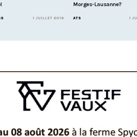
!
Morges-Lausanne?
SS
1 JUILLET 2019
ATS
1 J