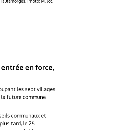
 Hautemorges. Photo: M. Jot.
 entrée en force,
oupant les sept villages
, la future commune
onseils communaux et
lus tard, le 25