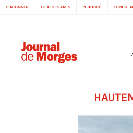
S'ABONNER
CLUB DES AMIS
PUBLICITÉ
ESPACE 
L
S
R
P
É
T
HAUTEM
C
P