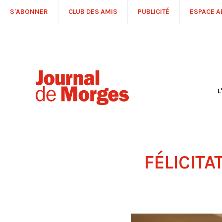
S'ABONNER
CLUB DES AMIS
PUBLICITÉ
ESPACE 
L
S
R
P
É
T
FÉLICIT
C
P