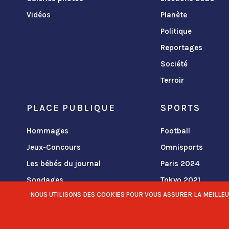
Vidéos
Planète
Politique
Reportages
Société
Terroir
PLACE PUBLIQUE
SPORTS
Hommages
Football
Jeux-Concours
Omnisports
Les bébés du journal
Paris 2024
Sondages
Tokyo 2021
NOUS UTILISONS DES COOKIES POUR VOUS ASSURER LA MEILLEURE