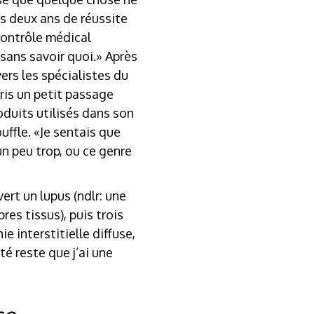
ès deux ans de réussite
 contrôle médical
sans savoir quoi.» Après
rs les spécialistes du
ris un petit passage
duits utilisés dans son
uffle. «Je sentais que
un peu trop, ou ce genre
ert un lupus (ndlr: une
es tissus), puis trois
 interstitielle diffuse,
té reste que j’ai une