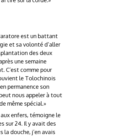
i tiré sur la corde.»
Paratore est un battant
gie et sa volonté d’aller
nsplantation des deux
 après une semaine
rat. C’est comme pour
ouvient le Tolochinois
e en permanence son
n peut nous appeler à tout
 de même spécial.»
 aux enfers, témoigne le
 sur 24. Il y avait des
 la douche, j’en avais