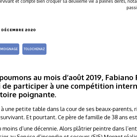
urvivant et compte bien croquer sa deuxième vie à pleines dents, not
passi
10 DÉCEMBRE 2020
ÉMOIGNAGE
TOLOCHENAZ
oumons au mois d’août 2019, Fabiano Pa
fi de participer à une compétition inter
stoire poignante.
 à une petite table dans la cour de ses beaux-parents, r
survivant. Et pourtant. Ce père de famille de 38 ans est
 moins d’une décennie. Alors plâtrier peintre dans l’entr
cier au Service d’incendie et secours (SIS) Morget réal