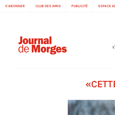
S'ABONNER
CLUB DES AMIS
PUBLICITÉ
ESPACE 
L
S
R
P
É
T
«CETT
C
P