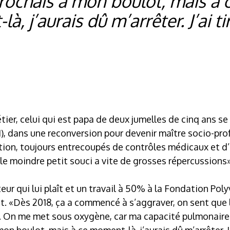
rochais à mon boulot, mais à 
, j’aurais dû m’arrêter. J’ai tir
ier, celui qui est papa de deux jumelles de cinq ans se 
AI), dans une reconversion pour devenir maître socio-pro
tion, toujours entrecoupés de contrôles médicaux et d’
e moindre petit souci a vite de grosses répercussions»
ur qui lui plaît et un travail à 50% à la Fondation Poly
t. «Dès 2018, ça a commencé à s’aggraver, on sent que 
. On me met sous oxygène, car ma capacité pulmonaire o