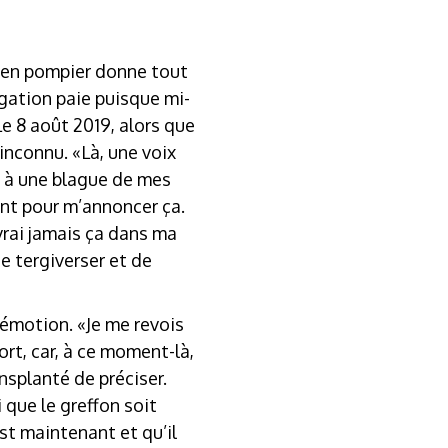
cien pompier donne tout
négation paie puisque mi-
Le 8 août 2019, alors que
inconnu. «Là, une voix
is à une blague de mes
ent pour m’annoncer ça.
vrai jamais ça dans ma
de tergiverser et de
 émotion. «Je me revois
ort, car, à ce moment-là,
ansplanté de préciser.
i que le greffon soit
st maintenant et qu’il