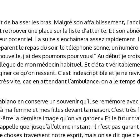
 de baisser les bras. Malgré son affaiblissement, l’an
et retrouver une place sur la liste d’attente. Et son ab
eveur potentiel. La suite s’enchaînera assez rapidement. 
arent le repas du soir, le téléphone sonne, un numéro 
nouvelle, j’ai des poumons pour vous!’’ Au début je cro
ollègue de mon médecin habituel. Et c’était véritablem
ner ce qu’on ressent. C’est indescriptible et je ne revi
très vite, car, en attendant l’ambulance, on a le temps 
Fabiano en conserve un souvenir qu’il se remémore avec
 à ma femme et mes filles devant la maison. C’est très f
-être la dernière image qu’on va garder.» Et le futur tr
rappelle que, jusqu’à l’ultime instant, il n’est pas garant
choses traversent notre esprit, mais on se dit que c’e