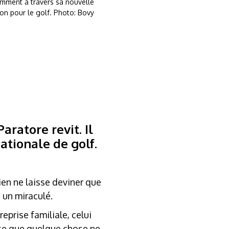
amment à travers sa nouvelle
on pour le golf. Photo: Bovy
ratore revit. Il
nationale de golf.
ien ne laisse deviner que
 un miraculé.
eprise familiale, celui
ise que quelque chose ne