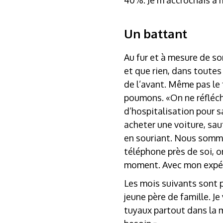
40%. Je m’accrochais à mo
Un battant
Au fur et à mesure de so
et que rien, dans toutes 
de l’avant. Même pas le 
poumons. «On ne réfléch
d’hospitalisation pour s
acheter une voiture, sa
en souriant. Nous somme
téléphone près de soi, on
moment. Avec mon expéri
Les mois suivants sont 
jeune père de famille. Je
tuyaux partout dans la m