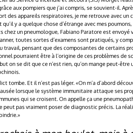
grâce aux pompiers que j’ai compris, se souvient-il. Apr
ort des appareils respiratoires, je me retrouve avec un
it qu’il y a quelque chose d’étrange avec mes poumons, 
ts chez un pneumologue, Fabiano Paratore est envoyé ve
canner, toutes sortes d’examens sont pratiqués, y comp
u travail, pensant que des composantes de certains pro
nel pourraient être à l’origine de ces problèmes de so
ébut on se dit que ce n’est rien, qu’on mange peut-être 
ochinois.
ict tombe. Et il n’est pas léger. «On m’a d’abord découv
ausée lorsque le système immunitaire attaque ses propr
mmunes qui se croisent. On appelle ça une pneumopathie
e peut pas vraiment poser de diagnostic précis. La réali
indrie.»