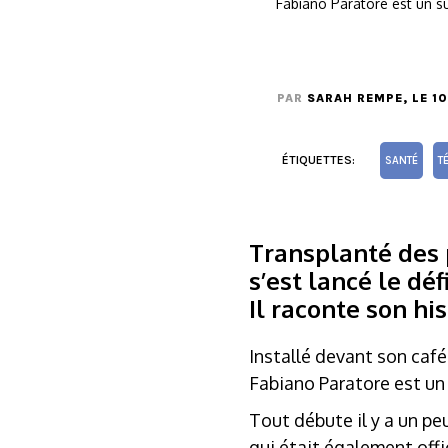
Fabiano Paratore est un s
PAR
SARAH REMPE
, LE 
ÉTIQUETTES:
SANTÉ
T
Transplanté des p
s’est lancé le dé
Il raconte son hi
Installé devant son café
Fabiano Paratore est un 
Tout débute il y a un peu
qui était également offi