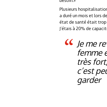
besoin.»
Plusieurs hospitalisati
a duré un mois et lors de
état de santé était trop
J’étais à 20% de capacit
Je me re
femme et
très for
c’est pe
garder