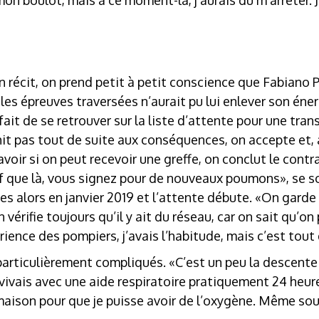
n boulot, mais à ce moment-là, j’aurais dû m’arrêter. J’a
n récit, on prend petit à petit conscience que Fabiano 
les épreuves traversées n’aurait pu lui enlever son éner
fait de se retrouver sur la liste d’attente pour une tra
it pas tout de suite aux conséquences, on accepte et,
avoir si on peut recevoir une greffe, on conclut le cont
uf que là, vous signez pour de nouveaux poumons», se s
s alors en janvier 2019 et l’attente débute. «On gard
 vérifie toujours qu’il y ait du réseau, car on sait qu’o
ence des pompiers, j’avais l’habitude, mais c’est tout
particulièrement compliqués. «C’est un peu la descente
 vivais avec une aide respiratoire pratiquement 24 heures
aison pour que je puisse avoir de l’oxygène. Même sous