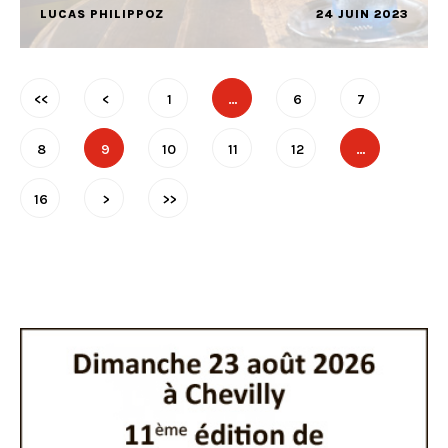
LUCAS PHILIPPOZ
24 JUIN 2023
<<
<
1
…
6
7
8
9
10
11
12
…
16
>
>>