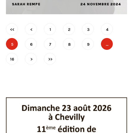
SARAH REMPE
24 NOVEMBRE 2024
<<
<
1
2
3
4
5
6
7
8
9
…
16
>
>>