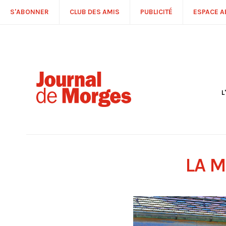
S'ABONNER
CLUB DES AMIS
PUBLICITÉ
ESPACE 
L
S
R
P
É
T
LA 
C
P