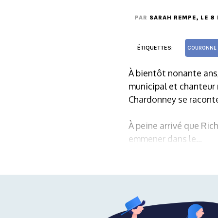
PAR
SARAH REMPE
, LE 8
ÉTIQUETTES:
COURONNE 
À bientôt nonante ans,
municipal et chanteur
Chardonney se raconte 
À peine arrivé que Ri
emmener dans le...