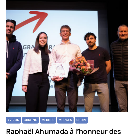
AVIRON
CURLING
MÉRITES
MORGES
SPORT
Raphaël Ahumada à l’honneur des