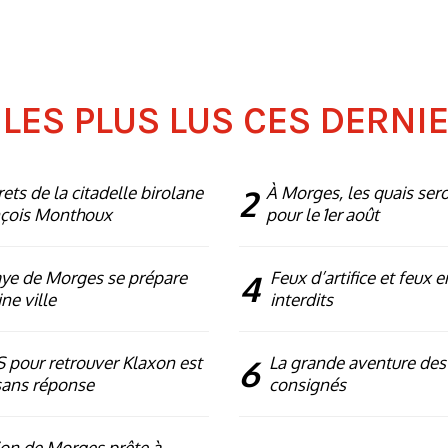
 LES PLUS LUS CES DERNI
rets de la citadelle birolane
2
À Morges, les quais ser
nçois Monthoux
pour le 1er août
ye de Morges se prépare
4
Feux d’artifice et feux e
ne ville
interdits
 pour retrouver Klaxon est
6
La grande aventure des
sans réponse
consignés
ion de Morges prête à