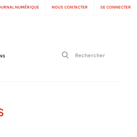
OURNAL NUMÉRIQUE
NOUS CONTACTER
SE CONNECTER
ONS
NS
ONIQUE DE PHILIPPE
H
 DE VUE
S