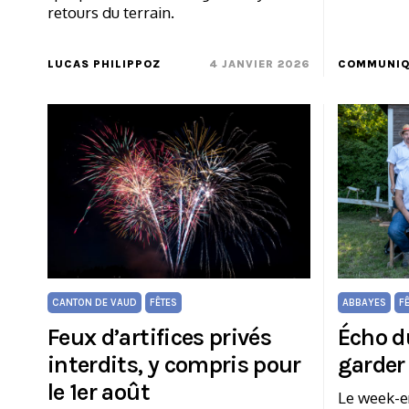
retours du terrain.
LUCAS PHILIPPOZ
4 JANVIER 2026
COMMUNIQ
CANTON DE VAUD
FÊTES
ABBAYES
F
Feux d’artifices privés
Écho du
interdits, y compris pour
garder
le 1er août
Le week-e