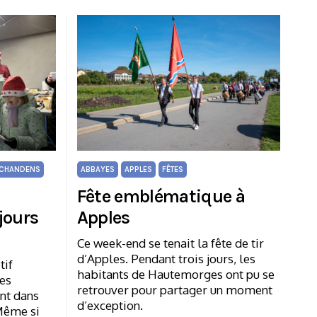
CHANDENS
ABBAYES
APPLES
FÊTES
Fête emblématique à
jours
Apples
Ce week-end se tenait la fête de tir
d’Apples. Pendant trois jours, les
tif
habitants de Hautemorges ont pu se
les
retrouver pour partager un moment
ent dans
d’exception.
 Même si