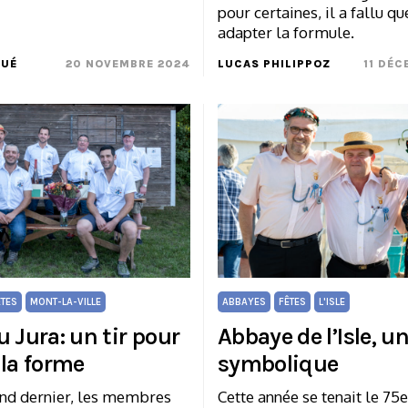
pour certaines, il a fallu q
adapter la formule.
UÉ
20 NOVEMBRE 2024
LUCAS PHILIPPOZ
11 DÉC
ÊTES
MONT-LA-VILLE
ABBAYES
FÊTES
L'ISLE
 Jura: un tir pour
Abbaye de l’Isle, un
 la forme
symbolique
nd dernier, les membres
Cette année se tenait le 75e