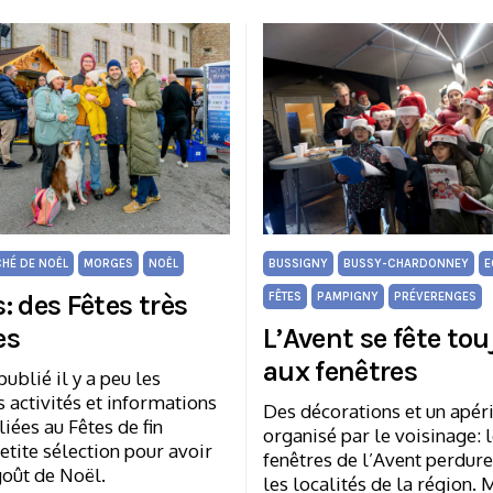
HÉ DE NOËL
MORGES
NOËL
BUSSIGNY
BUSSY-CHARDONNEY
E
: des Fêtes très
FÊTES
PAMPIGNY
PRÉVERENGES
es
L’Avent se fête tou
aux fenêtres
publié il y a peu les
s activités et informations
Des décorations et un apéri
liées au Fêtes de fin
organisé par le voisinage: 
etite sélection pour avoir
fenêtres de l’Avent perdur
goût de Noël.
les localités de la région.