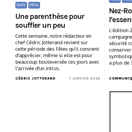
ÉDITO
FÊTES
Nez-Ro
Une parenthèse pour
l’essen
souffler un peu
L’édition 
Cette semaine, notre rédacteur en
campagne 
chef Cédric Jotterand revient sur
sécurité r
cette période des Fêtes qu'il convient
conserver
d'apprécier, même si elle est pour
symbolique
beaucoup bouleversée ces jours avec
a plus de 
l'arrivée d'un intrus.
CÉDRIC JOTTERAND
1 JANVIER 2022
COMMUNIQ