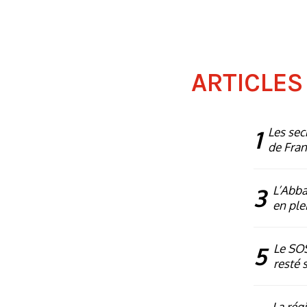
ARTICLES
1
Les sec
de Fra
3
L’Abba
en plei
5
Le SOS
resté 
La rég