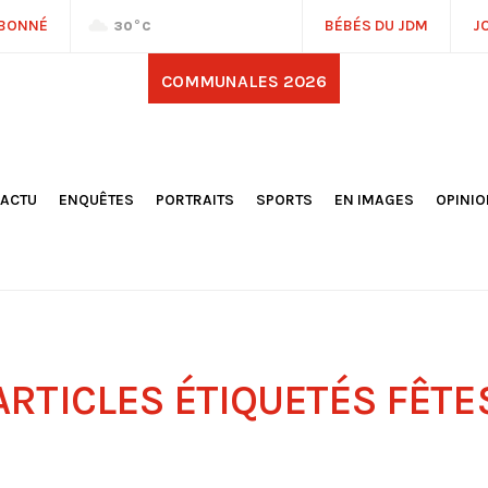
ABONNÉ
BÉBÉS DU JDM
J
30
°C
COMMUNALES 2026
'ACTU
ENQUÊTES
PORTRAITS
SPORTS
EN IMAGES
OPINI
OCIÉTÉ
FOOTBALL
DÉCOUVERTE DE NOS
DESSI
EPORTAGES
OMNISPORTS
VILLES ET VILLAGES
ÉDITOS
OLITIQUE
RÉSULTATS / CLASSEMENTS
GALERIES PHOTOS
LA CHR
LECTIONS 2026
PARIS 2024
VIDÉOS
DUBAT
ERROIR
POINTS
ULTURE
LANÈTE
ARTICLES ÉTIQUETÉS
FÊTE