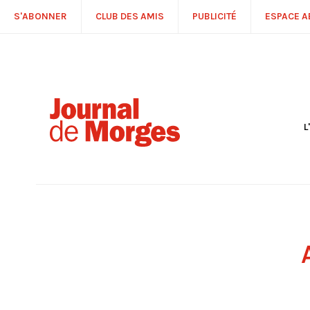
S'ABONNER
CLUB DES AMIS
PUBLICITÉ
ESPACE 
L
S
R
P
É
T
C
P