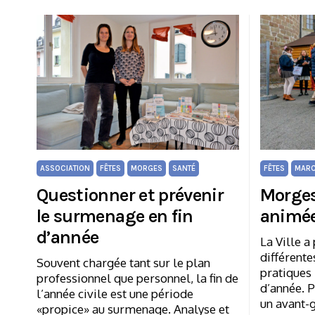
ASSOCIATION
FÊTES
MORGES
SANTÉ
FÊTES
MARC
Questionner et prévenir
Morges
le surmenage en fin
animé
d’année
La Ville a 
différente
Souvent chargée tant sur le plan
pratiques 
professionnel que personnel, la fin de
d’année. P
l’année civile est une période
un avant-
«propice» au surmenage. Analyse et