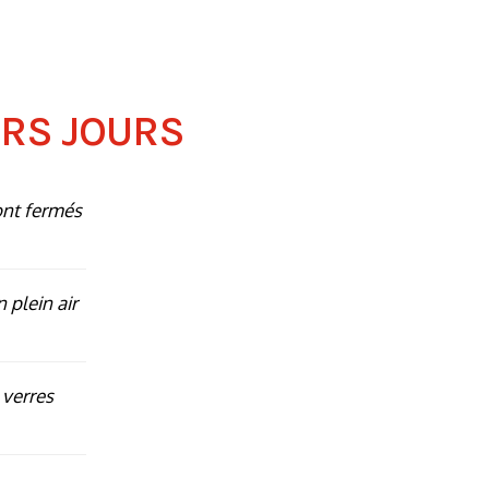
ERS JOURS
ont fermés
n plein air
 verres