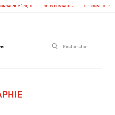
OURNAL NUMÉRIQUE
NOUS CONTACTER
SE CONNECTER
ONS
NS
ONIQUE DE PHILIPPE
H
 DE VUE
PHIE