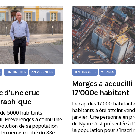
E
JDM ON TOUR
PRÉVERENGES
DÉMOGRAPHIE
MORGES
Morges a accueilli
e d’une crue
17’000e habitant
raphique
Le cap des 17 000 habitante
habitants a été atteint vend
 de 5000 habitants
janvier. Une personne en p
ui, Préverenges a connu une
de Nyon s’est présentée à l
olution de sa population
la population pour s’inscri
 deuxième moitié du XXe