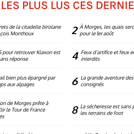
 LES PLUS LUS CES DERNI
rets de la citadelle birolane
2
À Morges, les quais ser
nçois Monthoux
pour le 1er août
 pour retrouver Klaxon est
4
Feux d’artifice et feux e
sans réponse
interdits
ail bien plus épargné par
6
La grande aventure des
ups aux alpages
consignés
ion de Morges prête à
8
La sécheresse est sans p
lir le Tour de France
les terrains de foot
es