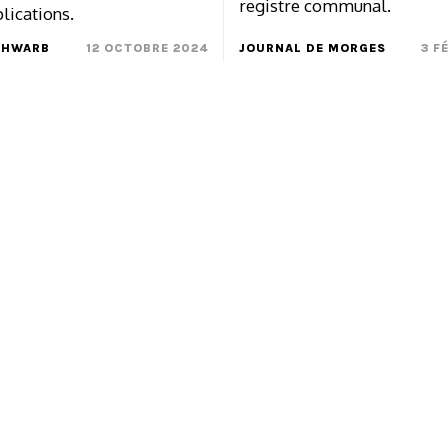
registre communal.
plications.
CHWARB
12 OCTOBRE 2024
JOURNAL DE MORGES
3 F