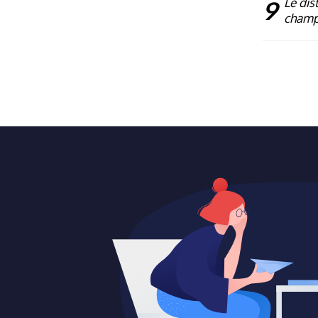
9
Le dist
champ