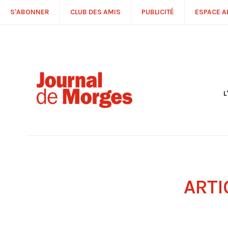
S'ABONNER
CLUB DES AMIS
PUBLICITÉ
ESPACE 
L
S
R
P
É
T
C
P
ARTI