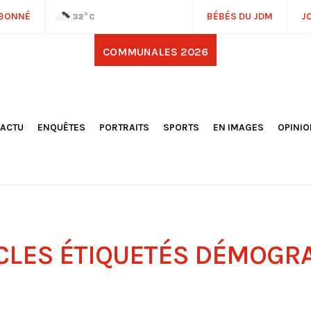
ABONNÉ
BÉBÉS DU JDM
J
32
°C
COMMUNALES 2026
'ACTU
ENQUÊTES
PORTRAITS
SPORTS
EN IMAGES
OPINI
OCIÉTÉ
FOOTBALL
DÉCOUVERTE DE NOS
DESSI
EPORTAGES
OMNISPORTS
VILLES ET VILLAGES
ÉDITOS
OLITIQUE
RÉSULTATS / CLASSEMENTS
GALERIES PHOTOS
LA CHR
LECTIONS 2026
PARIS 2024
VIDÉOS
DUBAT
ERROIR
POINTS
ULTURE
LANÈTE
CLES ÉTIQUETÉS
DÉMOGRA