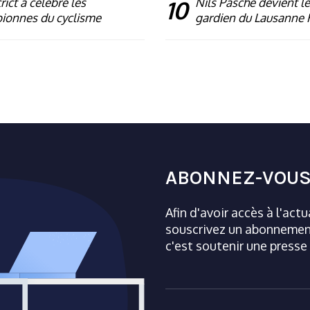
rict a célébré les
10
Nils Pasche devient le
ionnes du cyclisme
gardien du Lausanne
ABONNEZ-VOUS
Afin d'avoir accès à l'act
souscrivez un abonnement
c'est soutenir une presse