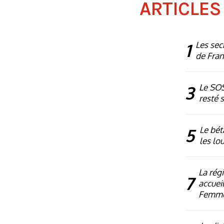
ARTICLES
1
Les sec
de Fra
3
Le SOS
resté 
5
Le bét
les lo
La rég
7
accueil
Femm