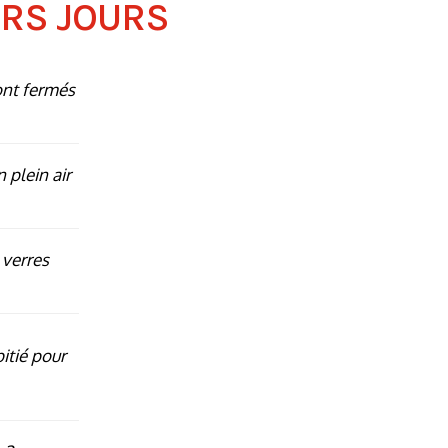
ERS JOURS
ont fermés
n plein air
 verres
itié pour