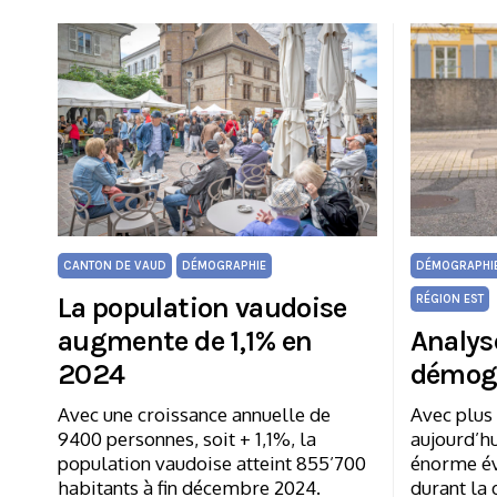
CANTON DE VAUD
DÉMOGRAPHIE
DÉMOGRAPHI
La population vaudoise
RÉGION EST
augmente de 1,1% en
Analys
2024
démog
Avec une croissance annuelle de
Avec plus
9400 personnes, soit + 1,1%, la
aujourd’h
population vaudoise atteint 855’700
énorme év
habitants à fin décembre 2024.
durant la