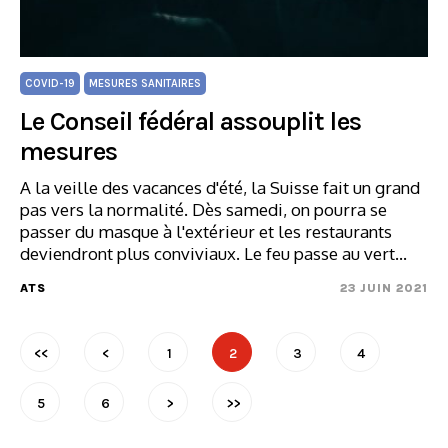
COVID-19
MESURES SANITAIRES
Le Conseil fédéral assouplit les
mesures
A la veille des vacances d'été, la Suisse fait un grand
pas vers la normalité. Dès samedi, on pourra se
passer du masque à l'extérieur et les restaurants
deviendront plus conviviaux. Le feu passe au vert…
ATS
23 JUIN 2021
<<
<
1
2
3
4
5
6
>
>>