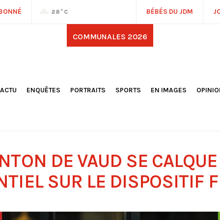
ABONNÉ
BÉBÉS DU JDM
J
28
°C
COMMUNALES 2026
'ACTU
ENQUÊTES
PORTRAITS
SPORTS
EN IMAGES
OPINI
OCIÉTÉ
FOOTBALL
DÉCOUVERTE DE NOS
DESSI
EPORTAGES
OMNISPORTS
VILLES ET VILLAGES
ÉDITOS
OLITIQUE
RÉSULTATS / CLASSEMENTS
GALERIES PHOTOS
LA CHR
LECTIONS 2026
PARIS 2024
VIDÉOS
DUBAT
ERROIR
POINTS
ANTON DE VAUD SE CALQUE
ULTURE
LANÈTE
NTIEL SUR LE DISPOSITIF 