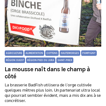
AGRICULTURE
ALIMENTATION
COTTENS
HAUTEMORGES
PAMPIGNY
RÉGION OUEST
RÉGION PIED DU JURA
SAINT-PREX
La mousse naît dans le champ à
côté
La brasserie BadFish utilisera de l’orge cultivée
quelques mètres plus loin. Un partenariat ultra local
qui pourrait sembler évident, mais a mis dix ans à se
concrétiser.