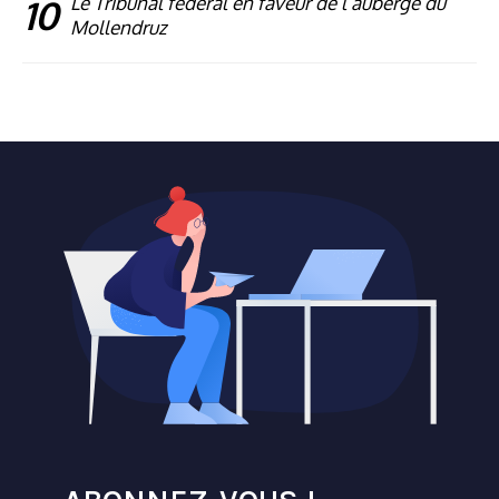
10
Le Tribunal fédéral en faveur de l’auberge du
Mollendruz