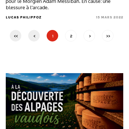
pour le Morgien Adam Messibah. En cause: une
blessure à l'arcade.
LUCAS PHILIPPOZ
15 MARS 2022
<<
<
1
2
>
>>