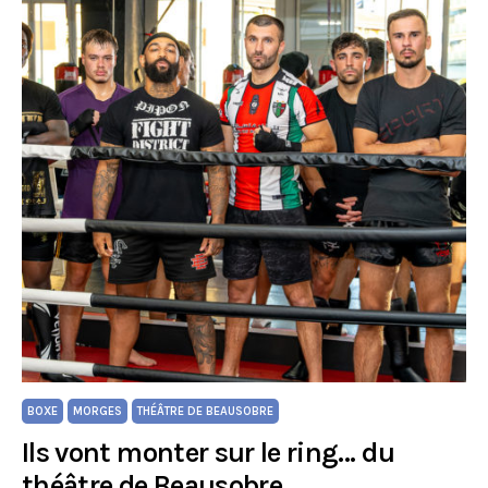
BOXE
MORGES
THÉÂTRE DE BEAUSOBRE
Ils vont monter sur le ring… du
théâtre de Beausobre