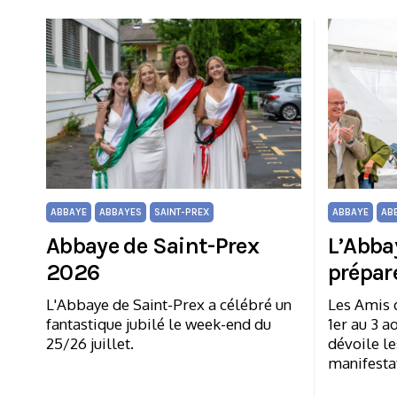
ABBAYE
ABBAYES
SAINT-PREX
ABBAYE
AB
Abbaye de Saint-Prex
L’Abba
2026
prépare
L'Abbaye de Saint-Prex a célébré un
Les Amis 
fantastique jubilé le week-end du
1er au 3 a
25/26 juillet.
dévoile le
manifesta