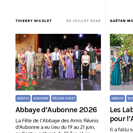
THIERRY NICOLET
30 JUILLET 2026
GAËTAN M
ABBAYE
AUBONNE
RÉGION OUEST
ABBAYE
BU
Abbaye d’Aubonne 2026
Les La
pour l
La Fête de l'Abbaye des Amis Réunis
d'Aubonne a eu lieu du 19 au 21 juin,
Il a fallu