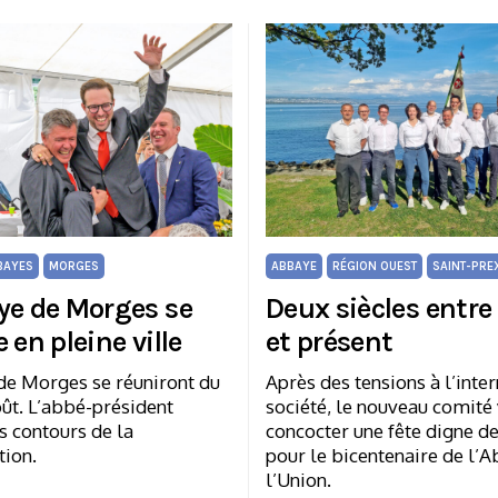
BAYES
MORGES
ABBAYE
RÉGION OUEST
SAINT-PRE
ye de Morges se
Deux siècles entre
 en pleine ville
et présent
de Morges se réuniront du
Après des tensions à l’inter
oût. L’abbé-président
société, le nouveau comité
s contours de la
concocter une fête digne d
tion.
pour le bicentenaire de l’
l’Union.