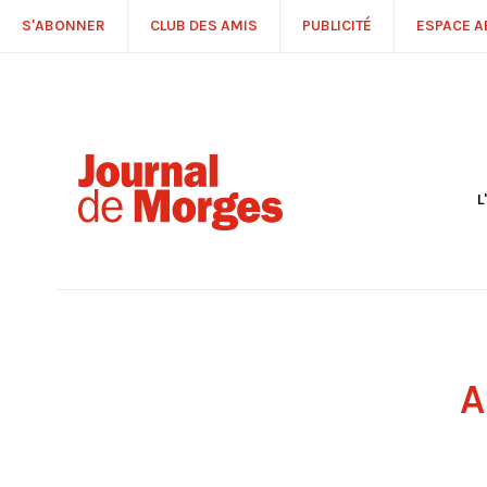
S'ABONNER
CLUB DES AMIS
PUBLICITÉ
ESPACE 
L
S
R
P
É
T
C
P
A