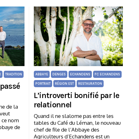
X
TRADITION
ABBAYE
DENGES
ECHANDENS
FC ECHANDENS
 passé
PORTRAIT
RÉGION EST
RESTAURATION
L’introverti bonifié par le
relationnel
ne de la
 veut
Quand il ne slalome pas entre les
e ce nom
tables du Café du Léman, le nouveau
Abbaye de
chef de file de l’Abbaye des
Agriculteurs d’Echandens est un