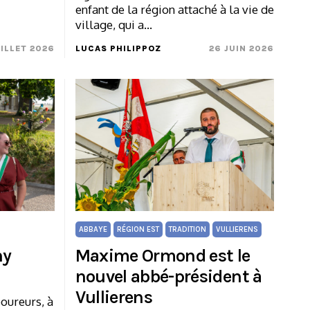
enfant de la région attaché à la vie de
village, qui a…
UILLET 2026
LUCAS PHILIPPOZ
26 JUIN 2026
ABBAYE
RÉGION EST
TRADITION
VULLIERENS
ny
Maxime Ormond est le
nouvel abbé-président à
Vullierens
oureurs, à