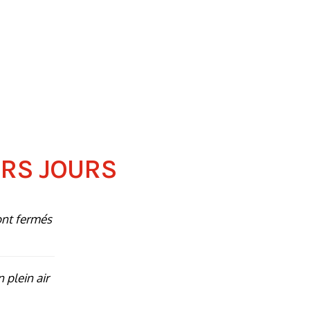
ERS JOURS
ont fermés
n plein air