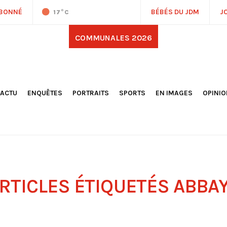
ABONNÉ
BÉBÉS DU JDM
J
17
°C
COMMUNALES 2026
'ACTU
ENQUÊTES
PORTRAITS
SPORTS
EN IMAGES
OPINI
OCIÉTÉ
FOOTBALL
DÉCOUVERTE DE NOS
DESSI
EPORTAGES
OMNISPORTS
VILLES ET VILLAGES
ÉDITOS
OLITIQUE
RÉSULTATS / CLASSEMENTS
GALERIES PHOTOS
LA CHR
LECTIONS 2026
PARIS 2024
VIDÉOS
DUBAT
ERROIR
POINTS
ULTURE
LANÈTE
RTICLES ÉTIQUETÉS
ABBA