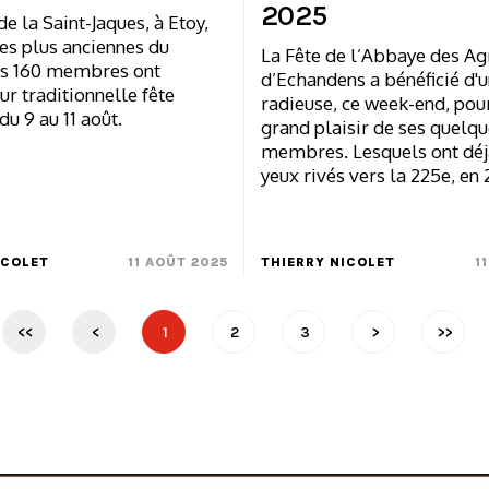
2025
e la Saint-Jaques, à Etoy,
des plus anciennes du
La Fête de l’Abbaye des Ag
es 160 membres ont
d’Echandens a bénéficié d'
ur traditionnelle fête
radieuse, ce week-end, pour
du 9 au 11 août.
grand plaisir de ses quelq
membres. Lesquels ont déj
yeux rivés vers la 225e, en
ICOLET
11 AOÛT 2025
THIERRY NICOLET
1
<<
<
1
2
3
>
>>