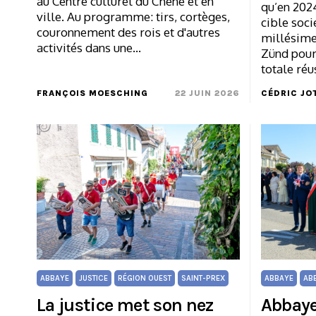
au Centre culturel du Chêne et en
qu’en 2024
ville. Au programme: tirs, cortèges,
cible soci
couronnement des rois et d'autres
millésime 
activités dans une…
Zünd pour 
totale réu
FRANÇOIS MOESCHING
22 JUIN 2026
CÉDRIC JO
ABBAYE
JUSTICE
RÉGION OUEST
SAINT-PREX
ABBAYE
AB
La justice met son nez
Abbaye