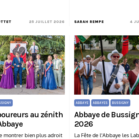
OTTET
25 JUILLET 2026
SARAH REMPE
4 J
SSIGNY
ABBAYE
ABBAYES
BUSSIGNY
boureurs au zénith
Abbaye de Bussig
’Abbaye
2026
 se montrer bien plus adroit
La Fête de l'Abbaye les Lab