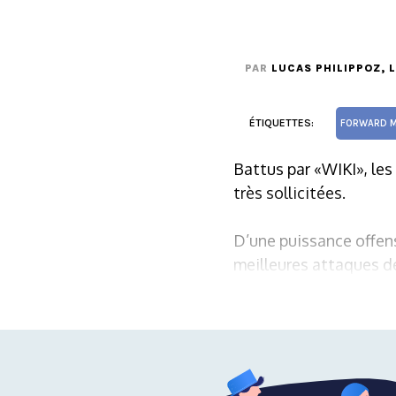
PAR
LUCAS PHILIPPOZ
, 
ÉTIQUETTES:
FORWARD M
Battus par «WIKI», les
très sollicitées.
D’une puissance offens
meilleures attaques d