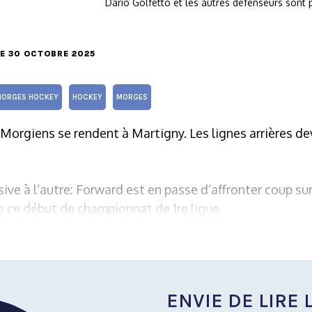
Dario Golfetto et les autres défenseurs sont
LE 30 OCTOBRE 2025
ORGES HOCKEY
HOCKEY
MORGES
 Morgiens se rendent à Martigny. Les lignes arrières d
ive à l’autre: Forward est en passe d’affronter coup su
e ce début de championnat de 1re ligue.
ENVIE DE LIRE L