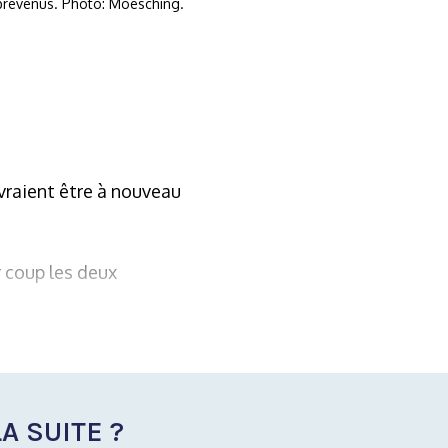
 prévenus. Photo: Moesching.
evraient être à nouveau
r coup les deux
A SUITE ?