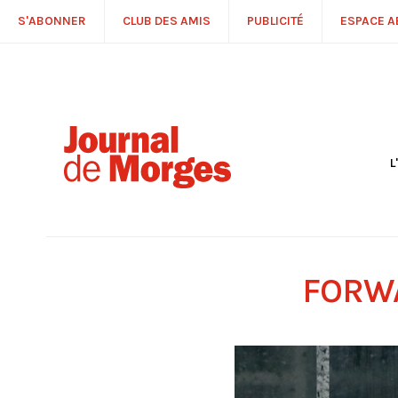
S'ABONNER
CLUB DES AMIS
PUBLICITÉ
ESPACE 
L
S
R
P
É
T
FORWA
C
P