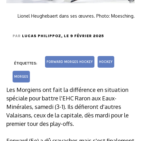
Lionel Heughebaert dans ses œuvres. Photo: Moesching.
PAR
LUCAS PHILIPPOZ
, LE 9 FÉVRIER 2025
FORWARD MORGES HOCKEY
HOCKEY
ÉTIQUETTES:
MORGES
Les Morgiens ont fait la différence en situation
spéciale pour battre l'EHC Raron aux Eaux-
Minérales, samedi (3-1). Ils défieront d'autres
Valaisans, ceux de la capitale, dès mardi pour le
premier tour des play-offs.
Forward (5e) a dû cravacher, mais s'est finalement