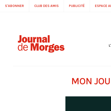
S'ABONNER
CLUB DES AMIS
PUBLICITÉ
ESPACE 
L
S
R
P
É
T
MON JOU
C
P