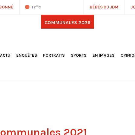
ABONNÉ
BÉBÉS DU JDM
J
17
°C
COMMUNALES 2026
'ACTU
ENQUÊTES
PORTRAITS
SPORTS
EN IMAGES
OPINI
OCIÉTÉ
FOOTBALL
DÉCOUVERTE DE NOS
DESSI
EPORTAGES
OMNISPORTS
VILLES ET VILLAGES
ÉDITOS
OLITIQUE
RÉSULTATS / CLASSEMENTS
GALERIES PHOTOS
LA CHR
LECTIONS 2026
PARIS 2024
VIDÉOS
DUBAT
ERROIR
POINTS
ULTURE
LANÈTE
 communales 2021