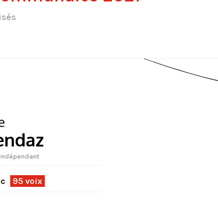
isés
e
endaz
| Indépendant
ec
95 voix