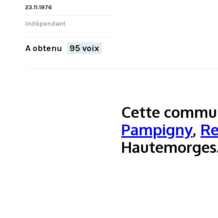
23.11.1976
Indépendant
A obtenu
95 voix
Cette commun
Pampigny
,
Re
Hautemorges. 