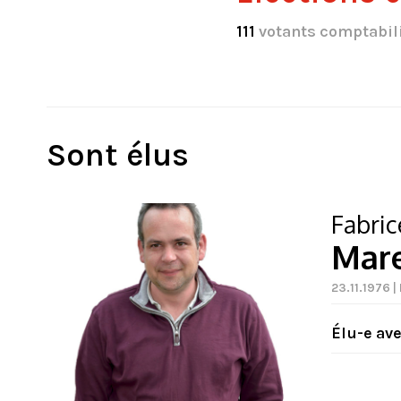
111
votants comptabil
Sont élus
Fabric
Mar
23.11.1976 
Élu-e av