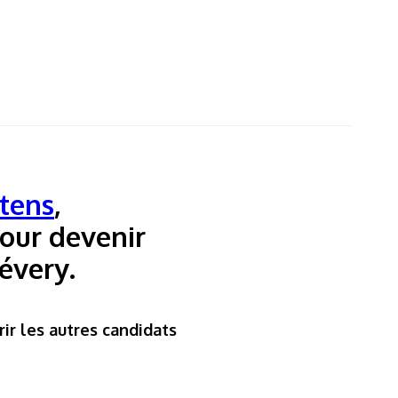
FERMER
tens
,
our devenir
évery.
ir les autres candidats