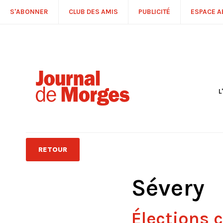
S'ABONNER
CLUB DES AMIS
PUBLICITÉ
ESPACE 
L
S
R
P
É
T
RETOUR
C
P
Sévery
Élections