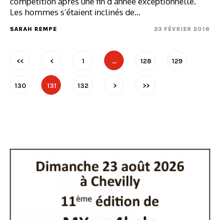
compétition après une fin d’année exceptionnelle.
Les hommes s’étaient inclinés de…
SARAH REMPE
23 FÉVRIER 2016
<<
<
1
…
128
129
130
131
132
>
>>