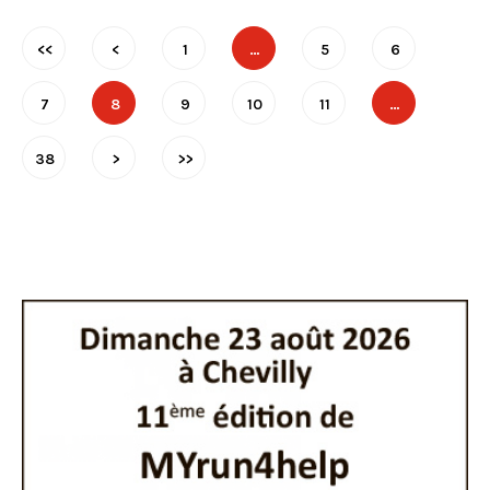
<<
<
1
…
5
6
7
8
9
10
11
…
38
>
>>