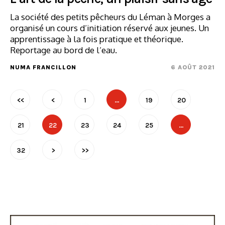
La société des petits pêcheurs du Léman à Morges a
organisé un cours d’initiation réservé aux jeunes. Un
apprentissage à la fois pratique et théorique.
Reportage au bord de l’eau.
NUMA FRANCILLON
6 AOÛT 2021
<<
<
1
…
19
20
21
22
23
24
25
…
32
>
>>