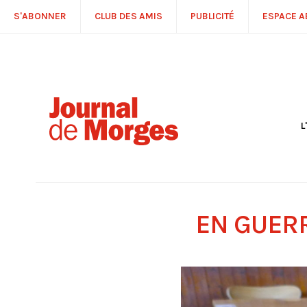
S'ABONNER
CLUB DES AMIS
PUBLICITÉ
ESPACE 
L
S
R
P
É
T
EN GUER
C
P