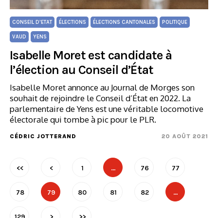
CONSEIL D'ETAT
ÉLECTIONS
ÉLECTIONS CANTONALES
POLITIQUE
VAUD
YENS
Isabelle Moret est candidate à
l’élection au Conseil d’État
Isabelle Moret annonce au Journal de Morges son
souhait de rejoindre le Conseil d’État en 2022. La
parlementaire de Yens est une véritable locomotive
électorale qui tombe à pic pour le PLR.
CÉDRIC JOTTERAND
20 AOÛT 2021
<<
<
1
…
76
77
78
79
80
81
82
…
129
>
>>