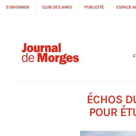
S'ABONNER
CLUB DES AMIS
PUBLICITÉ
ESPACE 
L
S
R
P
É
T
ÉCHOS DU
C
P
POUR ÉT