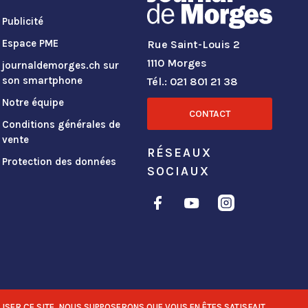
Publicité
Espace PME
Rue Saint-Louis 2
1110 Morges
journaldemorges.ch sur
son smartphone
Tél.: 021 801 21 38
Notre équipe
CONTACT
Conditions générales de
vente
RÉSEAUX
Protection des données
SOCIAUX
ISER CE SITE, NOUS SUPPOSERONS QUE VOUS EN ÊTES SATISFAIT.