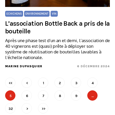
ECHICHENS
ENVIRONNEMENT
VIN
L’association Bottle Back a pris de la
bouteille
Après une phase test d’un an et demi, l’association de
40 vignerons est (quasi) prête à déployer son
système de réutilisation de bouteilles lavables à
l’échelle nationale.
MARINE DUPASQUIER
6 DÉCEMBRE 2024
<<
<
1
2
3
4
5
6
7
8
9
…
32
>
>>