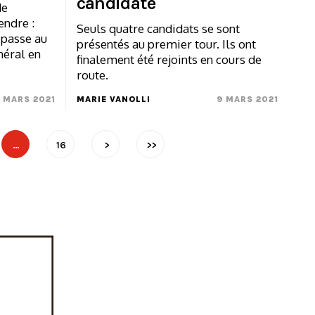
candidate
de
endre :
Seuls quatre candidats se sont
 passe au
présentés au premier tour. Ils ont
néral en
finalement été rejoints en cours de
route.
 MARS 2021
MARIE VANOLLI
9 MARS 2021
…
16
>
>>