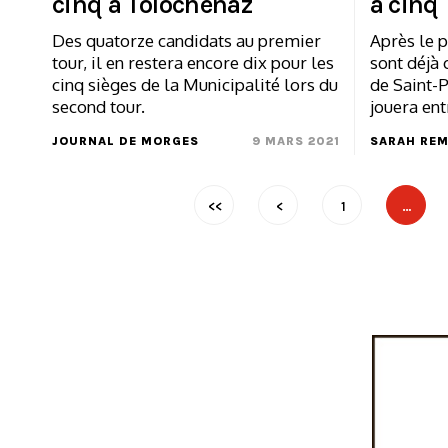
cinq à Tolochenaz
à cinq
Des quatorze candidats au premier
Après le p
tour, il en restera encore dix pour les
sont déjà 
cinq sièges de la Municipalité lors du
de Saint-P
second tour.
jouera ent
JOURNAL DE MORGES
9 MARS 2021
SARAH RE
<<
<
1
…