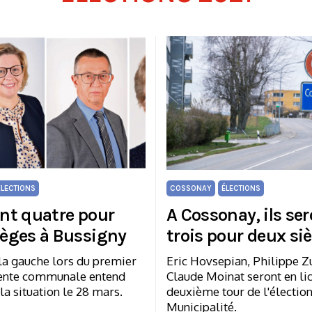
ÉLECTIONS
COSSONAY
ÉLECTIONS
ont quatre pour
A Cossonay, ils se
sièges à Bussigny
trois pour deux si
la gauche lors du premier
Eric Hovsepian, Philippe Zu
ntente communale entend
Claude Moinat seront en lic
la situation le 28 mars.
deuxième tour de l'élection
Municipalité.