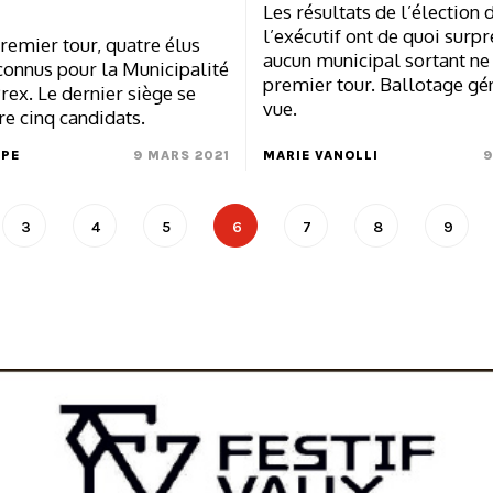
Les résultats de l’élection 
l’exécutif ont de quoi surpr
remier tour, quatre élus
aucun municipal sortant ne
connus pour la Municipalité
premier tour. Ballotage gé
rex. Le dernier siège se
vue.
re cinq candidats.
MPE
9 MARS 2021
MARIE VANOLLI
9
3
4
5
6
7
8
9