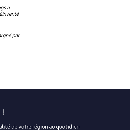
ngs a
réinventé
argné par
 !
ualité de votre région au quotidien,