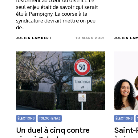
fusionnent au cœur du district. Le
seul enjeu était de savoir qui serait
élu à Pampigny. La course à la
syndicature devrait mettre un peu
de…
JULIEN LAMBERT
10 MARS 2021
JULIEN LA
ÉLECTIONS
TOLOCHENAZ
ÉLECTIONS
Un duel à cinq contre
Saint-P