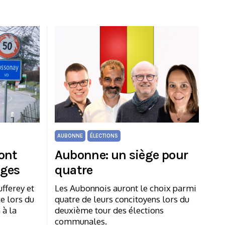
AUBONNE
ÉLECTIONS
ront
Aubonne: un siège pour
èges
quatre
fferey et
Les Aubonnois auront le choix parmi
e lors du
quatre de leurs concitoyens lors du
 à la
deuxième tour des élections
communales.