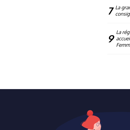
7
La gra
consig
La rég
9
accuei
Femm