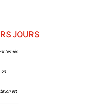
ERS JOURS
ont fermés
 on
Klaxon est