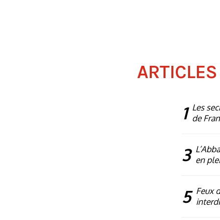
ARTICLES
1
Les sec
de Fra
3
L’Abba
en plei
5
Feux d’
interdi