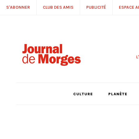
S'ABONNER
CLUB DES AMIS
PUBLICITÉ
ESPACE 
L
S
R
P
É
T
CULTURE
PLANÈTE
C
P