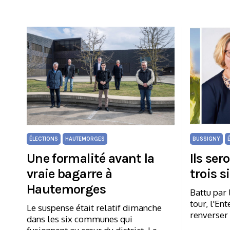
ÉLECTIONS
HAUTEMORGES
BUSSIGNY
Une formalité avant la
Ils ser
vraie bagarre à
trois 
Hautemorges
Battu par 
tour, l'E
Le suspense était relatif dimanche
renverser 
dans les six communes qui