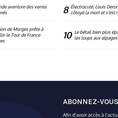
nde aventure des verres
8
Électrocuté, Louis Deru
nés
côtoyé la mort et s’est 
ion de Morges prête à
10
Le bétail bien plus ép
llir le Tour de France
les loups aux alpages
es
ABONNEZ-VOUS
Afin d'avoir accès à l'act