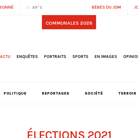
ABONNÉ
BÉBÉS DU JDM
J
29
°C
COMMUNALES 2026
'ACTU
ENQUÊTES
PORTRAITS
SPORTS
EN IMAGES
OPINI
OCIÉTÉ
FOOTBALL
DÉCOUVERTE DE NOS
DESSI
EPORTAGES
OMNISPORTS
VILLES ET VILLAGES
ÉDITOS
OLITIQUE
RÉSULTATS / CLASSEMENTS
GALERIES PHOTOS
LA CHR
LECTIONS 2026
PARIS 2024
VIDÉOS
DUBAT
ERROIR
POINTS
POLITIQUE
REPORTAGES
SOCIÉTÉ
TERROIR
ULTURE
LANÈTE
ÉLECTIONS 2021