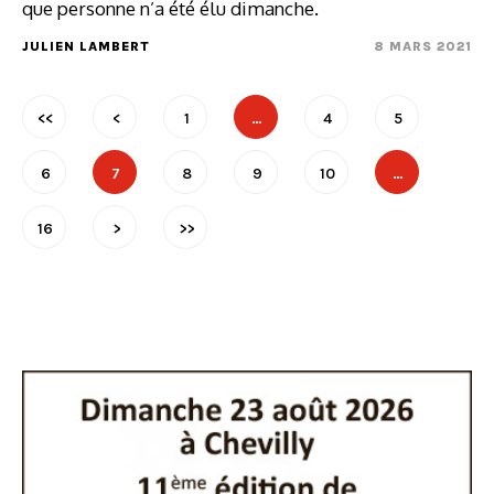
que personne n’a été élu dimanche.
JULIEN LAMBERT
8 MARS 2021
<<
<
1
…
4
5
6
7
8
9
10
…
16
>
>>